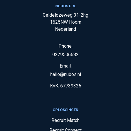
NUBOS B.V.
Geldelozeweg 31-2hg
1625NW
Hoorn
Nederland
Phone:
0229506682
Email:
hallo@nubos.nl
KvK:
67739326
OPLOSSINGEN
Recruit Match
Recruit Connect