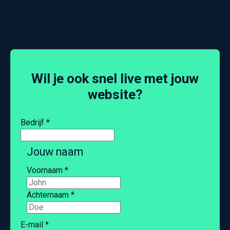
Wil je ook snel live met jouw
website?
Bedrijf
*
Jouw naam
Voornaam
*
Achternaam
*
E-mail
*