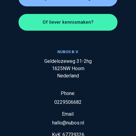
Of liever kennismaken?
NUBOS B.V.
Geldelozeweg 31-2hg
1625NW
Hoorn
Nederland
Phone:
0229506682
Email:
hallo@nubos.nl
KvK:
67739326