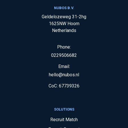
NUBOS B.V.
Geldelozeweg 31-2hg
1625NW
Hoorn
Netherlands
Phone:
0229506682
Email:
hello@nubos.nl
CoC:
67739326
SOLUTIONS
Recruit Match